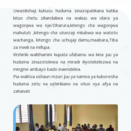
Uwasilishaji kuhusu huduma zinazopatikana katika
kituo chetu ziliandaliwa na wakuu wa idara ya
wagonjwa wa nje/Dharura,kitengo cha wagonjwa
mahututi ,kitengo cha utunzaji mkubwa wa watoto
wachanga, kitengo cha uchujaji damu,maabara,Tiba
za mwili na mifupa.
Wshiriki walithamini kupata ufahamu wa kina juu ya
huduma zinazotolewa na miradi iliyotekelezwa na
mingine ambayo bado inaendelea.
Pia walitoa ushauri mzuri juu ya namna ya kuboresha
huduma zetu na ushirikiano na vituo vya afya na
zahanati