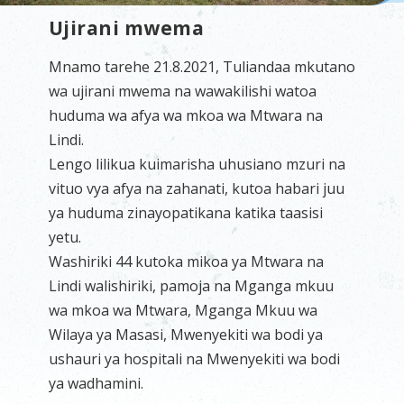
Ujirani mwema
Mnamo tarehe 21.8.2021, Tuliandaa mkutano
wa ujirani mwema na wawakilishi watoa
huduma wa afya wa mkoa wa Mtwara na
Lindi.
Lengo lilikua kuimarisha uhusiano mzuri na
vituo vya afya na zahanati, kutoa habari juu
ya huduma zinayopatikana katika taasisi
yetu.
Washiriki 44 kutoka mikoa ya Mtwara na
Lindi walishiriki, pamoja na Mganga mkuu
wa mkoa wa Mtwara, Mganga Mkuu wa
Wilaya ya Masasi, Mwenyekiti wa bodi ya
ushauri ya hospitali na Mwenyekiti wa bodi
ya wadhamini.