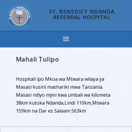
ST. BENEDICT NDANDA
REFERRAL HOSPITAL
Ndanda
Mahali Tulipo
Hospitali ipo Mkoa wa Mtwara wilaya ya
Masasi kusini mashariki mwa Tanzania.
Masasi ndiyo mjini kwa umbali wa kilometa
38km kutoka Ndanda,Lindi 110km,Mtwara
159km na Dar es Salaam 563km