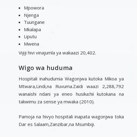
Mpowora
Njenga
Tuungane
Mkalapa
Liputu
Mwena
Vijiji hivi vinajumla ya wakaazi 20,402.
Wigo wa huduma
Hospitali inahudumia Wagonjwa kutoka Mikoa ya
Mtwara,Lindi,na Ruvuma.Zaidi waazi 2,288,792
wanaishi ndani ya eneo husika:hii kutokana na
takwimu za sense ya mwaka (2010).
Pamoja na hivyo hospitali inapata wagonjwa toka
Dar es Salaam,Zanzibar,na Msumbiji.