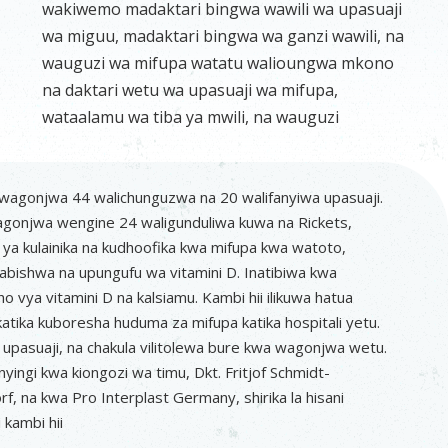
wakiwemo madaktari bingwa wawili wa upasuaji
wa miguu, madaktari bingwa wa ganzi wawili, na
wauguzi wa mifupa watatu walioungwa mkono
na daktari wetu wa upasuaji wa mifupa,
wataalamu wa tiba ya mwili, na wauguzi
 wagonjwa 44 walichunguzwa na 20 walifanyiwa upasuaji.
agonjwa wengine 24 waligunduliwa kuwa na Rickets,
i ya kulainika na kudhoofika kwa mifupa kwa watoto,
abishwa na upungufu wa vitamini D. Inatibiwa kwa
ho vya vitamini D na kalsiamu. Kambi hii ilikuwa hatua
atika kuboresha huduma za mifupa katika hospitali yetu.
 upasuaji, na chakula vilitolewa bure kwa wagonjwa wetu.
nyingi kwa kiongozi wa timu, Dkt. Fritjof Schmidt-
f, na kwa Pro Interplast Germany, shirika la hisani
li kambi hii