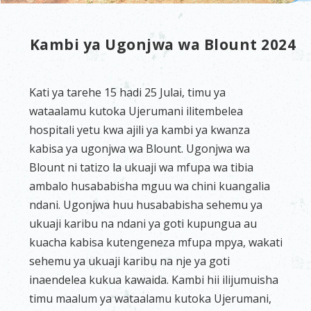
Kambi ya Ugonjwa wa Blount 2024
Kati ya tarehe 15 hadi 25 Julai, timu ya
wataalamu kutoka Ujerumani ilitembelea
hospitali yetu kwa ajili ya kambi ya kwanza
kabisa ya ugonjwa wa Blount. Ugonjwa wa
Blount ni tatizo la ukuaji wa mfupa wa tibia
ambalo husababisha mguu wa chini kuangalia
ndani. Ugonjwa huu husababisha sehemu ya
ukuaji karibu na ndani ya goti kupungua au
kuacha kabisa kutengeneza mfupa mpya, wakati
sehemu ya ukuaji karibu na nje ya goti
inaendelea kukua kawaida. Kambi hii ilijumuisha
timu maalum ya wataalamu kutoka Ujerumani,