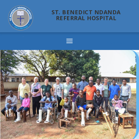
ST. BENEDICT NDANDA
REFERRAL HOSPITAL
Ndanda