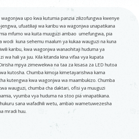
a wagonjwa upo kwa kutumia panzia zilizofungwa kwenye
iojengwa, ufuatiliaji wa karibu wa wagonjwa unapatikana
mia mfumo wa kuita muuguzi ambao umefungwa, pia
 ya wodi kuna sehemu maalum ya kukaa wauguzi na kuna
viwili karibu, kwa wagonjwa wanaohitaji huduma ya
 wa hali ya juu. Kila kitanda kina vifaa vya kupata
. Dirisha mpya zimewekwa na taa za kisasa za LED hutoa
a kutosha. Chumba kimoja kimetayarishwa kama
cha kutengwa kwa wagonjwa wa maambukizo. Chumba
 kwa wauguzi, chumba cha daktari, ofisi ya muuguzi
amia, vyumba vya huduma na stoo pia vinapatikana.
hukuru sana wafadhili wetu, ambao wametuwezesha
ha mradi huu.