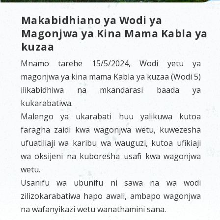
Makabidhiano ya Wodi ya
Magonjwa ya Kina Mama Kabla ya
kuzaa
Mnamo tarehe 15/5/2024, Wodi yetu ya
magonjwa ya kina mama Kabla ya kuzaa (Wodi 5)
ilikabidhiwa na mkandarasi baada ya
kukarabatiwa.
Malengo ya ukarabati huu yalikuwa kutoa
faragha zaidi kwa wagonjwa wetu, kuwezesha
ufuatiliaji wa karibu wa wauguzi, kutoa ufikiaji
wa oksijeni na kuboresha usafi kwa wagonjwa
wetu.
Usanifu wa ubunifu ni sawa na wa wodi
zilizokarabatiwa hapo awali, ambapo wagonjwa
na wafanyikazi wetu wanathamini sana.