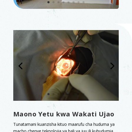
Maono Yetu kwa Wakati Ujao
Tunatamani kuanzisha kituo maarufu cha huduma ya
macho chenye teknolojia ya hali ya juu ili kuhudumia