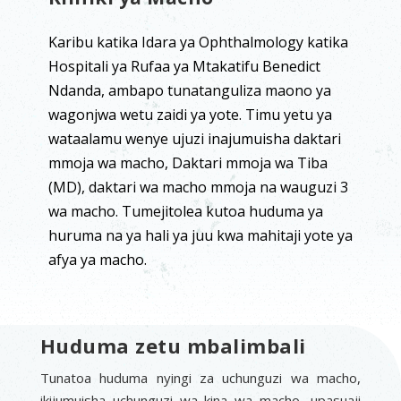
Karibu katika Idara ya Ophthalmology katika
Hospitali ya Rufaa ya Mtakatifu Benedict
Ndanda, ambapo tunatanguliza maono ya
wagonjwa wetu zaidi ya yote. Timu yetu ya
wataalamu wenye ujuzi inajumuisha daktari
mmoja wa macho, Daktari mmoja wa Tiba
(MD), daktari wa macho mmoja na wauguzi 3
wa macho. Tumejitolea kutoa huduma ya
huruma na ya hali ya juu kwa mahitaji yote ya
afya ya macho.
Huduma zetu mbalimbali
Tunatoa huduma nyingi za uchunguzi wa macho,
ikijumuisha uchunguzi wa kina wa macho, upasuaji