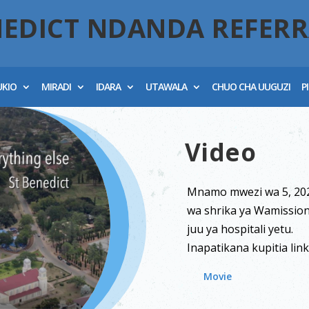
NEDICT NDANDA REFERR
UKIO
MIRADI
IDARA
UTAWALA
CHUO CHA UUGUZI
P
Video
Mnamo mwezi wa 5, 2021
wa shrika ya Wamissio
juu ya hospitali yetu.
Inapatikana kupitia lin
Movie