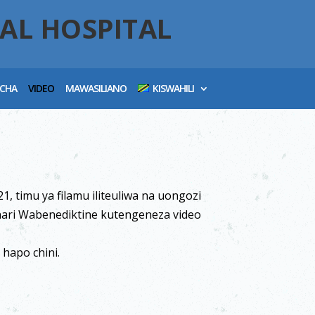
AL HOSPITAL
ICHA
VIDEO
MAWASILIANO
KISWAHILI
, timu ya filamu iliteuliwa na uongozi
nari Wabenediktine kutengeneza video
k hapo chini.