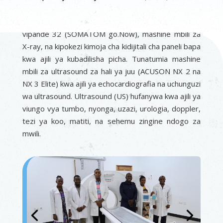
Tunatumia mashine ya kisasa ya CT scan yenye
vipande 32 (SOMATOM go.Now), mashine mbili za
X-ray, na kipokezi kimoja cha kidijitali cha paneli bapa
kwa ajili ya kubadilisha picha. Tunatumia mashine
mbili za ultrasound za hali ya juu (ACUSON NX 2 na
NX 3 Elite) kwa ajili ya echocardiografia na uchunguzi
wa ultrasound. Ultrasound (US) hufanywa kwa ajili ya
viungo vya tumbo, nyonga, uzazi, urologia, doppler,
tezi ya koo, matiti, na sehemu zingine ndogo za
mwili.