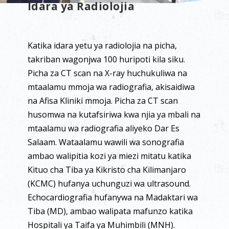
Idara ya Radiolojia
Katika idara yetu ya radiolojia na picha,
takriban wagonjwa 100 huripoti kila siku.
Picha za CT scan na X-ray huchukuliwa na
mtaalamu mmoja wa radiografia, akisaidiwa
na Afisa Kliniki mmoja. Picha za CT scan
husomwa na kutafsiriwa kwa njia ya mbali na
mtaalamu wa radiografia aliyeko Dar Es
Salaam. Wataalamu wawili wa sonografia
ambao walipitia kozi ya miezi mitatu katika
Kituo cha Tiba ya Kikristo cha Kilimanjaro
(KCMC) hufanya uchunguzi wa ultrasound.
Echocardiografia hufanywa na Madaktari wa
Tiba (MD), ambao walipata mafunzo katika
Hospitali ya Taifa ya Muhimbili (MNH).