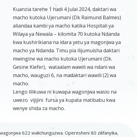
Kuanzia tarehe 1 hadi 4 Julai 2024, daktari wa
macho kutoka Ujerumani (Dk Raimund Balmes)
aliandaa kambi ya macho katika Hospitali ya
Wilaya ya Newala – kilomita 70 kutoka Ndanda
kwa kushirikiana na idara yetu ya magonjwa ya
macho ya Ndanda. Timu pia ilijumuisha daktari
mwingine wa macho kutoka Ujerumani (Dk.
Gesine Kiefer), wataalam wawili wa ndani wa
macho, wauguzi 6, na madaktari wawili (2) wa
macho.
Lengo lilikuwa ni kuwapa wagonjwa wasio na
uwezo vijijini fursa ya kupata matibabu kwa
wenye shida za macho.
 wagonjwa 622 walichunguzwa. Operesheni 80 zilifanyika,