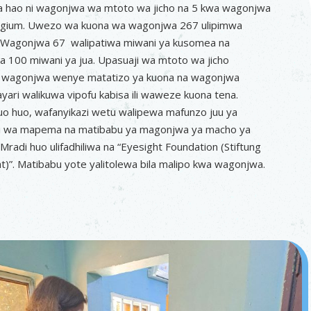
ya hao ni wagonjwa wa mtoto wa jicho na 5 kwa wagonjwa
ygium. Uwezo wa kuona wa wagonjwa 267 ulipimwa
). Wagonjwa 67 walipatiwa miwani ya kusomea na
 100 miwani ya jua. Upasuaji wa mtoto wa jicho
u wagonjwa wenye matatizo ya kuona na wagonjwa
yari walikuwa vipofu kabisa ili waweze kuona tena.
uo huo, wafanyikazi wetu walipewa mafunzo juu ya
i wa mapema na matibabu ya magonjwa ya macho ya
Mradi huo ulifadhiliwa na “Eyesight Foundation (Stiftung
ht)”. Matibabu yote yalitolewa bila malipo kwa wagonjwa.