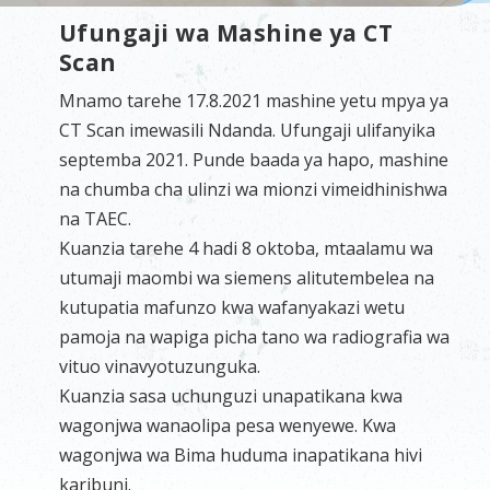
Ufungaji wa Mashine ya CT
Scan
Mnamo tarehe 17.8.2021 mashine yetu mpya ya
CT Scan imewasili Ndanda. Ufungaji ulifanyika
septemba 2021. Punde baada ya hapo, mashine
na chumba cha ulinzi wa mionzi vimeidhinishwa
na TAEC.
Kuanzia tarehe 4 hadi 8 oktoba, mtaalamu wa
utumaji maombi wa siemens alitutembelea na
kutupatia mafunzo kwa wafanyakazi wetu
pamoja na wapiga picha tano wa radiografia wa
vituo vinavyotuzunguka.
Kuanzia sasa uchunguzi unapatikana kwa
wagonjwa wanaolipa pesa wenyewe. Kwa
wagonjwa wa Bima huduma inapatikana hivi
karibuni.