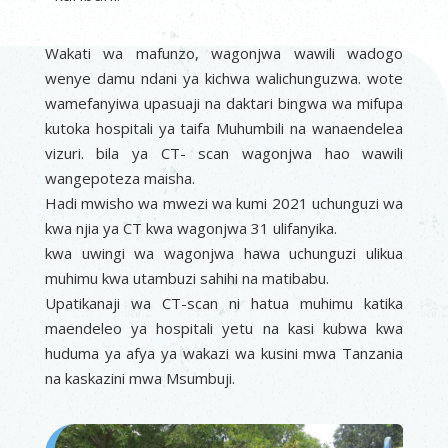
Wakati wa mafunzo, wagonjwa wawili wadogo
wenye damu ndani ya kichwa walichunguzwa. wote
wamefanyiwa upasuaji na daktari bingwa wa mifupa
kutoka hospitali ya taifa Muhumbili na wanaendelea
vizuri. bila ya CT- scan wagonjwa hao wawili
wangepoteza maisha.
Hadi mwisho wa mwezi wa kumi 2021 uchunguzi wa
kwa njia ya CT kwa wagonjwa 31 ulifanyika.
kwa uwingi wa wagonjwa hawa uchunguzi ulikua
muhimu kwa utambuzi sahihi na matibabu.
Upatikanaji wa CT-scan ni hatua muhimu katika
maendeleo ya hospitali yetu na kasi kubwa kwa
huduma ya afya ya wakazi wa kusini mwa Tanzania
na kaskazini mwa Msumbuji.