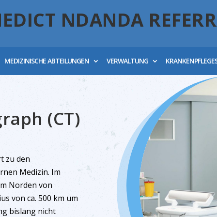
NEDICT NDANDA REFERR
MEDIZINISCHE ABTEILUNGEN
VERWALTUNG
KRANKENPFLEGE
raph (CT)
t zu den
rnen Medizin. Im
im Norden von
ius von ca. 500 km um
ng bislang nicht