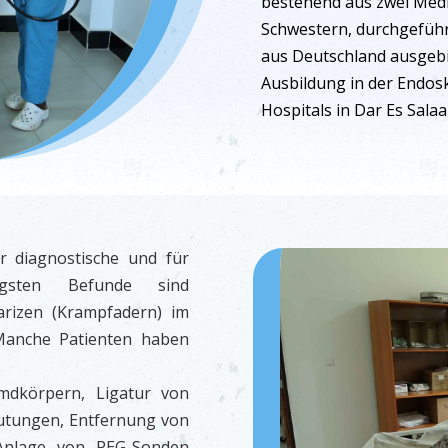
bestehend aus zwei Medi
Schwestern, durchgeführ
aus Deutschland ausgebil
Ausbildung in der Endos
Hospitals in Dar Es Sala
 diagnostische und für
figsten Befunde sind
izen (Krampfadern) im
Manche Patienten haben
.
mdkörpern, Ligatur von
lutungen, Entfernung von
 Anlage von PEG-Sonden