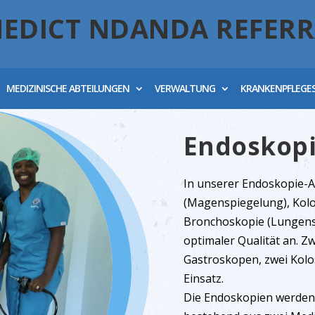
NEDICT NDANDA REFERR
MEDIZINISCHE ABTEILUNGEN
VERWALTUNG
KRANKENPFLEGE
Endoskop
In unserer Endoskopie-A
(Magenspiegelung), Kol
Bronchoskopie (Lungens
optimaler Qualität an. 
Gastroskopen, zwei Kol
Einsatz.
Die Endoskopien werden