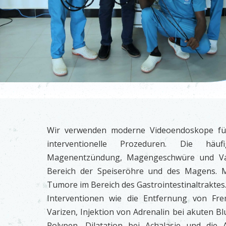
Wir verwenden moderne Videoendoskope für
interventionelle Prozeduren. Die häu
Magenentzündung, Magengeschwüre und Var
Bereich der Speiseröhre und des Magens. 
Tumore im Bereich des Gastrointestinaltraktes
Interventionen wie die Entfernung von Fre
Varizen, Injektion von Adrenalin bei akuten B
Polypen, Dilatation bei Achalasie und die