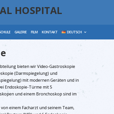
AL HOSPITAL
SCHULE
GALERIE
FILM
KONTAKT
DEUTSCH
ie
bteilung bieten wir Video-Gastroskopie
oskopie (Darmspiegelung) und
piegelung) mit modernen Geräten und in
Zwei Endoskopie-Türme mit 5
oskopen und einem Bronchoskop sind im
 von einem Facharzt und seinem Team,