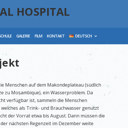
AL HOSPITAL
SCHULE
GALERIE
FILM
KONTAKT
DEUTSCH
jekt
die Menschen auf dem Makondeplateau (südlich
nze zu Mosambique), ein Wasserproblem. Da
cht verfügbar ist, sammeln die Menschen
 welches als Trink- und Brauchwasser genutzt
eicht der Vorrat etwa bis August. Dann müssen die
der nächsten Regenzeit im Dezember weite