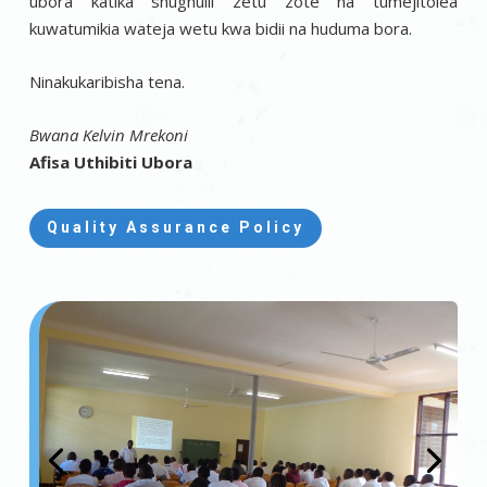
ubora katika shughulii zetu zote na tumejitolea
kuwatumikia wateja wetu kwa bidii na huduma bora.
Ninakukaribisha tena.
Bwana Kelvin Mrekoni
Afisa Uthibiti Ubora
Quality Assurance Policy