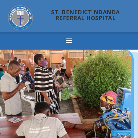
ST. BENEDICT NDANDA
REFERRAL HOSPITAL
Ndanda