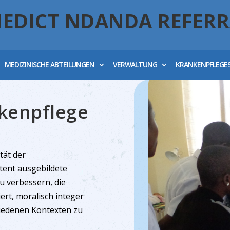
NEDICT NDANDA REFERR
MEDIZINISCHE ABTEILUNGEN
VERWALTUNG
KRANKENPFLEGE
nkenpflege
tät der
ent ausgebildete
 verbessern, die
ert, moralisch integer
chiedenen Kontexten zu